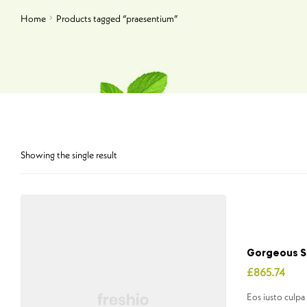
Home
Products tagged “praesentium”
Showing the single result
Gorgeous Si
£
865.74
Eos iusto culpa