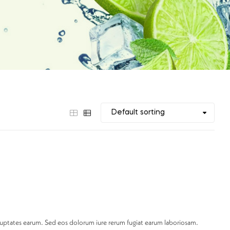
ptates earum. Sed eos dolorum iure rerum fugiat earum laboriosam.